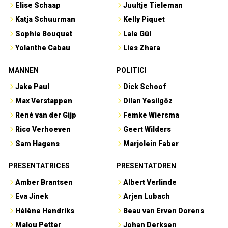
Elise Schaap
Juultje Tieleman
Katja Schuurman
Kelly Piquet
Sophie Bouquet
Lale Gül
Yolanthe Cabau
Lies Zhara
MANNEN
POLITICI
Jake Paul
Dick Schoof
Max Verstappen
Dilan Yesilgöz
René van der Gijp
Femke Wiersma
Rico Verhoeven
Geert Wilders
Sam Hagens
Marjolein Faber
PRESENTATRICES
PRESENTATOREN
Amber Brantsen
Albert Verlinde
Eva Jinek
Arjen Lubach
Hélène Hendriks
Beau van Erven Dorens
Malou Petter
Johan Derksen