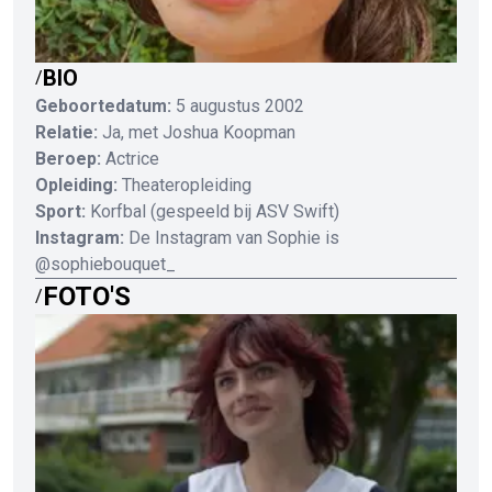
BIO
/
Geboortedatum:
5 augustus 2002
Relatie:
Ja, met Joshua Koopman
Beroep:
Actrice
Opleiding:
Theateropleiding
Sport:
Korfbal (gespeeld bij ASV Swift)
Instagram:
De Instagram van Sophie is
@sophiebouquet_
FOTO'S
/