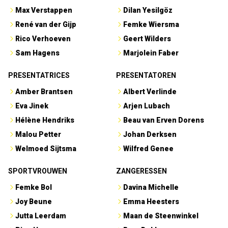
Max Verstappen
Dilan Yesilgöz
René van der Gijp
Femke Wiersma
Rico Verhoeven
Geert Wilders
Sam Hagens
Marjolein Faber
PRESENTATRICES
PRESENTATOREN
Amber Brantsen
Albert Verlinde
Eva Jinek
Arjen Lubach
Hélène Hendriks
Beau van Erven Dorens
Malou Petter
Johan Derksen
Welmoed Sijtsma
Wilfred Genee
SPORTVROUWEN
ZANGERESSEN
Femke Bol
Davina Michelle
Joy Beune
Emma Heesters
Jutta Leerdam
Maan de Steenwinkel