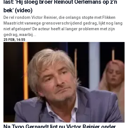
last: 'Hij sloeg broer Reinout Oerlemans op z'n
bek' (video)
De rel rondom Victor Reinier, die onlangs stopte met Flikken
Maastricht vanwege grensoverschrijdend gedrag, lijkt nog lang
niet afgelopen! De acteur heeft al langer problemen met zijn
gedrag, waarbij...
25 FEB, 16:55
Na Tygo Gernandt ligt nu Victor Reinier onder