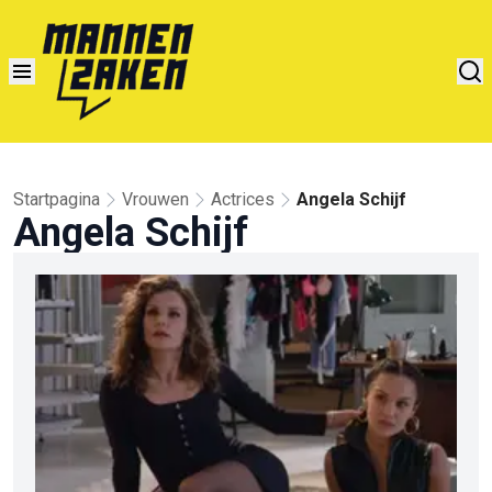
Startpagina
Vrouwen
Actrices
Angela Schijf
Angela Schijf