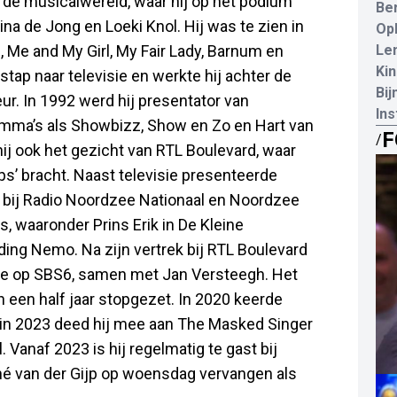
in de musicalwereld, waar hij op het podium
Be
a de Jong en Loeki Knol. Hij was te zien in
Opl
, Me and My Girl, My Fair Lady, Barnum en
Le
Kin
stap naar televisie en werkte hij achter de
Bij
r. In 1992 werd hij presentator van
In
amma’s als Showbizz, Show en Zo en Hart van
F
/
j ook het gezicht van RTL Boulevard, waar
s’ bracht. Naast televisie presenteerde
’s bij Radio Noordzee Nationaal en Noordzee
, waaronder Prins Erik in De Kleine
ding Nemo. Na zijn vertrek bij RTL Boulevard
ide op SBS6, samen met Jan Versteegh. Het
 een half jaar stopgezet. In 2020 keerde
 in 2023 deed hij mee aan The Masked Singer
. Vanaf 2023 is hij regelmatig te gast bij
ené van der Gijp op woensdag vervangen als