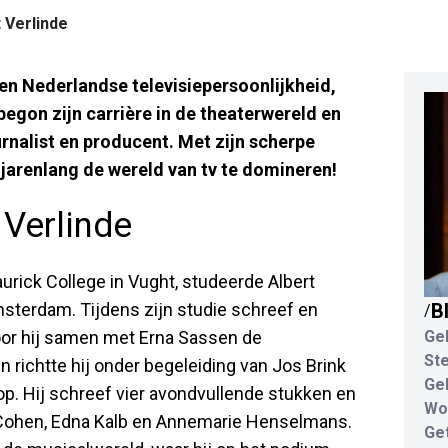
 Verlinde
 een Nederlandse televisiepersoonlijkheid,
begon zijn carrière in de theaterwereld en
rnalist en producent. Met zijn scherpe
jarenlang de wereld van tv te domineren!
 Verlinde
urick College in Vught, studeerde Albert
sterdam. Tijdens zijn studie schreef en
B
/
voor hij samen met Erna Sassen de
Ge
St
en richtte hij onder begeleiding van Jos Brink
Ge
. Hij schreef vier avondvullende stukken en
Wo
 Cohen, Edna Kalb en Annemarie Henselmans.
Ge