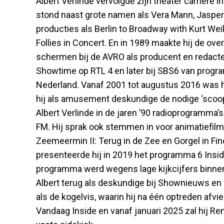
Albert Verlinde vervolgde zijn theater carrière 
stond naast grote namen als Vera Mann, Jasperin
producties als Berlin to Broadway with Kurt Weil
Follies in Concert. En in 1989 maakte hij de over
schermen bij de AVRO als producent en redacteu
Showtime op RTL 4 en later bij SBS6 van progr
Nederland. Vanaf 2001 tot augustus 2016 was hi
hij als amusement deskundige de nodige ‘scoop
Albert Verlinde in de jaren ’90 radioprogramma
FM. Hij sprak ook stemmen in voor animatiefilms
Zeemeermin II: Terug in de Zee en Gorgel in Fin
presenteerde hij in 2019 het programma 6 Ins
programma werd wegens lage kijkcijfers binnen
Albert terug als deskundige bij Shownieuws en
als de kogelvis, waarin hij na één optreden afviel
Vandaag Inside en vanaf januari 2025 zal hij R