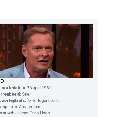
IO
boortedatum:
25 april 1961
errenbeeld:
Stier
boorteplaats:
‘s-Hertogenbosch
onplaats:
Amsterdam
trouwd:
Ja, met Onno Hoes