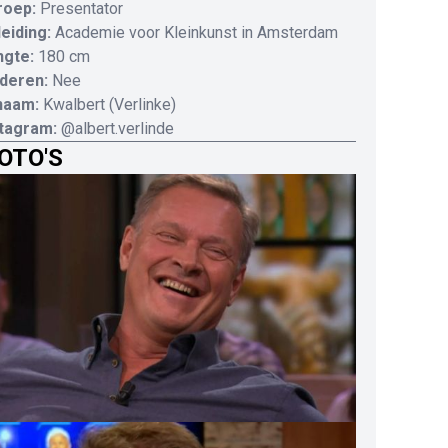
roep:
Presentator
eiding:
Academie voor Kleinkunst in Amsterdam
ngte:
180 cm
deren:
Nee
naam:
Kwalbert (Verlinke)
stagram:
@albert.verlinde
OTO'S