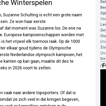
che Winterspelen
Rel
Be
Opl
, Suzanne Schulting is echt een grote naam
He
tsen. Ze won haar eerste
Le
naf dat moment was Suzanne los. De ene na
Ge
e toe. Europese kampioenschappen werden met
Ou
is het vrijwel elk toernooi raak. Op de 1000
(mo
Zu
ter elkaar goud tijdens de Olympische
(zu
 eerste Nederlandse olympisch kampioen, het
In
lle kanten op kan gaan, maakte dit des te
F
/
eks in 2026 voort te zetten.
n vaak naar andere topsporters. Of dat is
mdat ze zich veel in die kringen begeven,
oe vaak er koppeltjes ontstaan in de