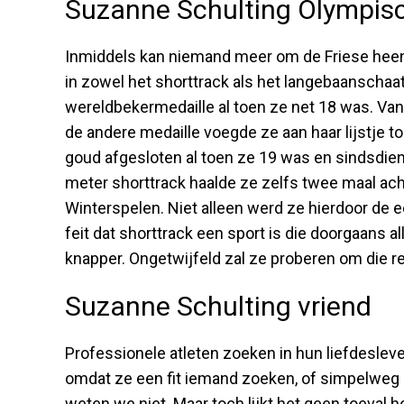
Suzanne Schulting Olympis
Inmiddels kan niemand meer om de Friese heen
in zowel het shorttrack als het langebaanschaa
wereldbekermedaille al toen ze net 18 was. Va
de andere medaille voegde ze aan haar lijstj
goud afgesloten al toen ze 19 was en sindsdien 
meter shorttrack haalde ze zelfs twee maal ach
Winterspelen. Niet alleen werd ze hierdoor de
feit dat shorttrack een sport is die doorgaans a
knapper. Ongetwijfeld zal ze proberen om die re
Suzanne Schulting vriend
Professionele atleten zoeken in hun liefdesleve
omdat ze een fit iemand zoeken, of simpelweg o
weten we niet. Maar toch lijkt het geen toeval h