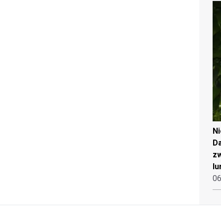
N
Da
zw
lu
06