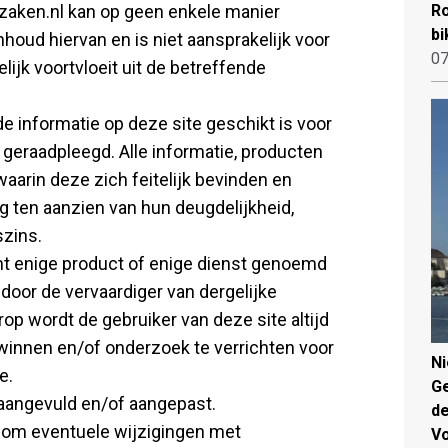
zaken.nl kan op geen enkele manier
Ro
bi
oud hiervan en is niet aansprakelijk voor
07
lijk voortvloeit uit de betreffende
e informatie op deze site geschikt is voor
 geraadpleegd. Alle informatie, producten
aarin deze zich feitelijk bevinden en
rg ten aanzien van hun deugdelijkheid,
szins.
t enige product of enige dienst genoemd
 door de vervaardiger van dergelijke
p wordt de gebruiker van deze site altijd
 winnen en/of onderzoek te verrichten voor
N
e.
Ge
 aangevuld en/of aangepast.
de
 om eventuele wijzigingen met
V