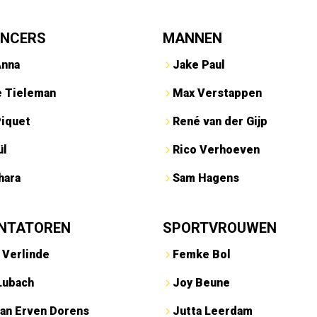
ENCERS
MANNEN
Anna
Jake Paul
e Tieleman
Max Verstappen
Piquet
René van der Gijp
ül
Rico Verhoeven
hara
Sam Hagens
NTATOREN
SPORTVROUWEN
 Verlinde
Femke Bol
Lubach
Joy Beune
an Erven Dorens
Jutta Leerdam