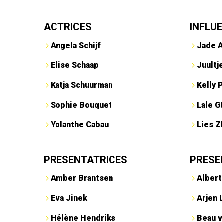
ACTRICES
INFLU
Angela Schijf
Jade 
Elise Schaap
Juultj
Katja Schuurman
Kelly 
Sophie Bouquet
Lale G
Yolanthe Cabau
Lies Z
PRESENTATRICES
PRESE
Amber Brantsen
Albert
Eva Jinek
Arjen 
Hélène Hendriks
Beau v