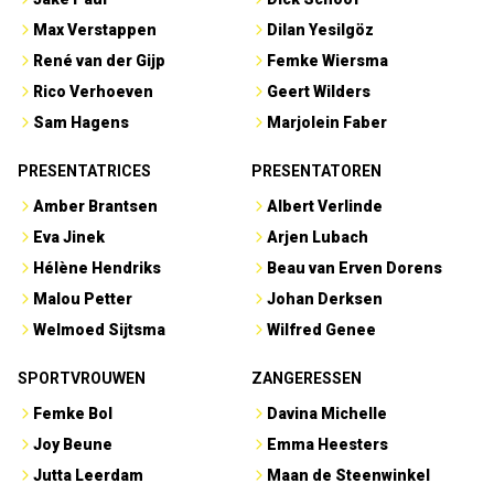
Max Verstappen
Dilan Yesilgöz
René van der Gijp
Femke Wiersma
Rico Verhoeven
Geert Wilders
Sam Hagens
Marjolein Faber
PRESENTATRICES
PRESENTATOREN
Amber Brantsen
Albert Verlinde
Eva Jinek
Arjen Lubach
Hélène Hendriks
Beau van Erven Dorens
Malou Petter
Johan Derksen
Welmoed Sijtsma
Wilfred Genee
SPORTVROUWEN
ZANGERESSEN
Femke Bol
Davina Michelle
Joy Beune
Emma Heesters
Jutta Leerdam
Maan de Steenwinkel