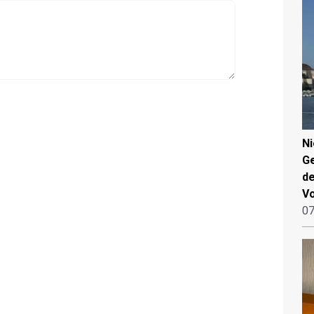
N
Ge
de
V
07