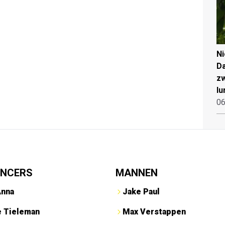
N
Da
zw
lu
06
ENCERS
MANNEN
Anna
Jake Paul
e Tieleman
Max Verstappen