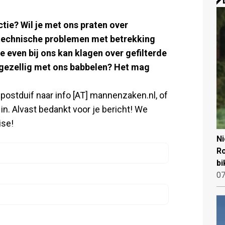
tie? Wil je met ons praten over
technische problemen met betrekking
je even bij ons kan klagen over gefilterde
n gezellig met ons babbelen? Het mag
postduif naar info [AT] mannenzaken.nl, of
n. Alvast bedankt voor je bericht! We
ise!
N
Ro
bi
07