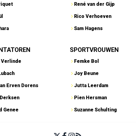
Piquet
René van der Gijp
ül
Rico Verhoeven
hara
Sam Hagens
NTATOREN
SPORTVROUWEN
 Verlinde
Femke Bol
Lubach
Joy Beune
an Erven Dorens
Jutta Leerdam
 Derksen
Pien Hersman
ed Genee
Suzanne Schulting