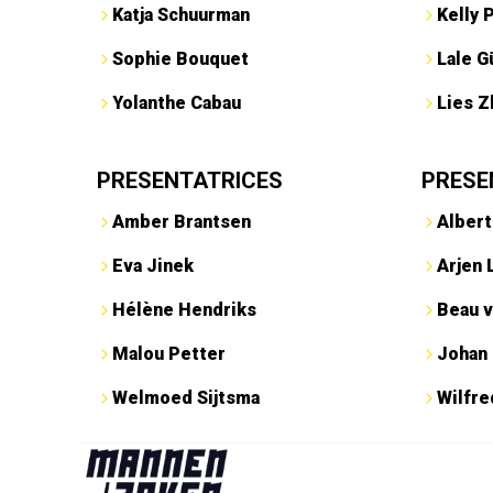
Katja Schuurman
Kelly 
Sophie Bouquet
Lale G
Yolanthe Cabau
Lies Z
PRESENTATRICES
PRESE
Amber Brantsen
Albert
Eva Jinek
Arjen 
Hélène Hendriks
Beau v
Malou Petter
Johan
Welmoed Sijtsma
Wilfr