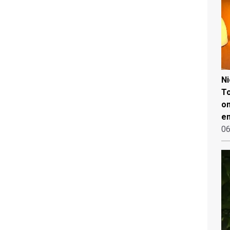
N
To
on
en
06