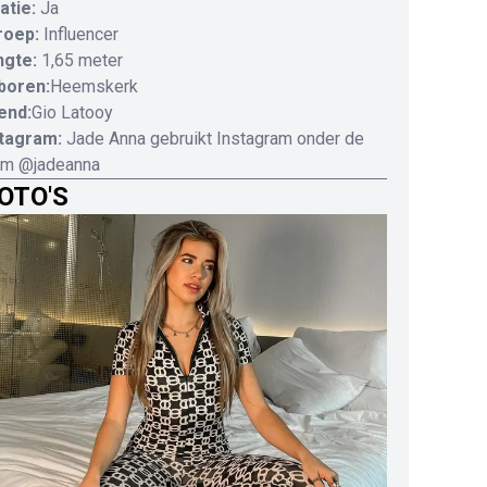
atie:
Ja
roep:
Influencer
ngte:
1,65 meter
boren:
Heemskerk
end:
Gio Latooy
stagram:
Jade Anna gebruikt Instagram onder de
am @jadeanna
OTO'S