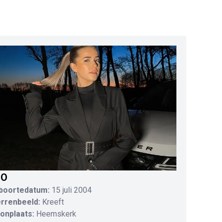
IO
boortedatum:
15 juli 2004
errenbeeld:
Kreeft
onplaats:
Heemskerk