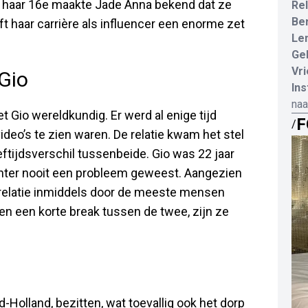
Op haar 16e maakte Jade Anna bekend dat ze
Rel
Be
ft haar carrière als influencer een enorme zet
Le
Ge
Vri
 Gio
In
na
t Gio wereldkundig. Er werd al enige tijd
F
/
ideo’s te zien waren. De relatie kwam het stel
eftijdsverschil tussenbeide. Gio was 22 jaar
 echter nooit een probleem geweest. Aangezien
 relatie inmiddels door de meeste mensen
 een korte break tussen de twee, zijn ze
olland, bezitten, wat toevallig ook het dorp