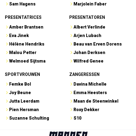
Joy Beune
Emma Heesters
Jutta Leerdam
Maan de Steenwinkel
Pien Hersman
Roxy Dekker
Suzanne Schulting
S10
CONTACT
•
PRIVACY
•
DISCLAIMER
•
OVER ONS
Powered by Newsifier