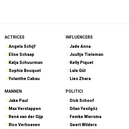
MANNEN
POLITICI
Jake Paul
Dick Schoof
Max Verstappen
Dilan Yesilgöz
René van der Gijp
Femke Wiersma
Rico Verhoeven
Geert Wilders
Sam Hagens
Marjolein Faber
PRESENTATRICES
PRESENTATOREN
Amber Brantsen
Albert Verlinde
Eva Jinek
Arjen Lubach
Hélène Hendriks
Beau van Erven Dorens
Malou Petter
Johan Derksen
Welmoed Sijtsma
Wilfred Genee
SPORTVROUWEN
ZANGERESSEN
Femke Bol
Davina Michelle