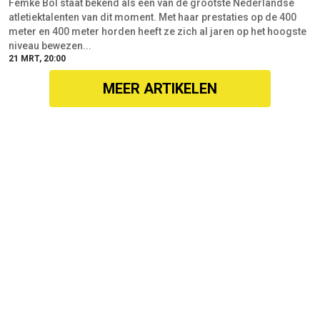
ACTRICES
INFLUENCERS
Angela Schijf
Jade Anna
Elise Schaap
Juultje Tieleman
Katja Schuurman
Kelly Piquet
Sophie Bouquet
Lale Gül
Yolanthe Cabau
Lies Zhara