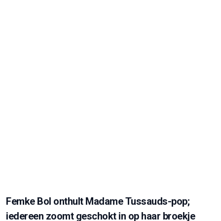
Femke Bol onthult Madame Tussauds-pop;
iedereen zoomt geschokt in op haar broekje
Femke Bol heeft er een bijzondere mijlpaal bij: de Nederlandse
topatlete heeft nu haar eigen wassen beeld in Madame
Tussauds. Een enorme eer die normaal gesproken alleen is
weggelegd voor de allergroo...
31 MRT, 13:19