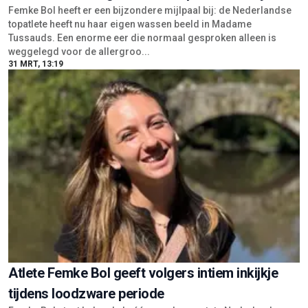
Atlete Femke Bol geeft volgers intiem inkijkje
tijdens loodzware periode
Femke Bol staat bekend als één van de grootste Nederlandse
atletiektalenten van dit moment. Met haar prestaties op de 400
meter en 400 meter horden heeft ze zich al jaren op het hoogste
niveau bewezen...
21 MRT, 20:00
MEER ARTIKELEN