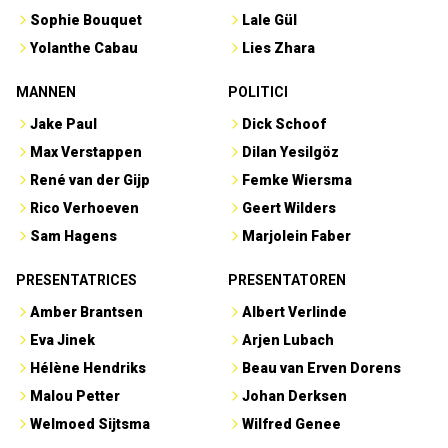
Sophie Bouquet
Lale Gül
Yolanthe Cabau
Lies Zhara
MANNEN
POLITICI
Jake Paul
Dick Schoof
Max Verstappen
Dilan Yesilgöz
René van der Gijp
Femke Wiersma
Rico Verhoeven
Geert Wilders
Sam Hagens
Marjolein Faber
PRESENTATRICES
PRESENTATOREN
Amber Brantsen
Albert Verlinde
Eva Jinek
Arjen Lubach
Hélène Hendriks
Beau van Erven Dorens
Malou Petter
Johan Derksen
Welmoed Sijtsma
Wilfred Genee