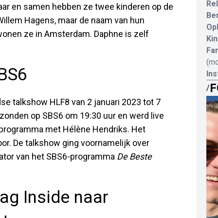
Rel
 elkaar en samen hebben ze twee kinderen op de
Be
Willem Hagens, maar de naam van hun
Opl
onen ze in Amsterdam. Daphne is zelf
Kin
.
Fam
(mo
BS6
In
F
/
e talkshow HLF8 van 2 januari 2023 tot 7
gezonden op SBS6 om 19:30 uur en werd live
t programma met Hélène Hendriks. Het
r. De talkshow ging voornamelijk over
ntator van het SBS6-programma
De Beste
g Inside naar