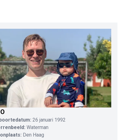
IO
boortedatum:
26 januari 1992
errenbeeld:
Waterman
onplaats:
Den Haag