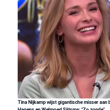
Tina Nijkamp wijst gigantische misser aa
Hagens en Welmoed Sijtsma: "Zo zonde"