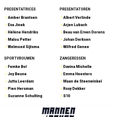
PRESENTATRICES
PRESENTATOREN
Amber Brantsen
Albert Verlinde
Eva Jinek
Arjen Lubach
Hélène Hendriks
Beau van Erven Dorens
Malou Petter
Johan Derksen
Welmoed Sijtsma
Wilfred Genee
SPORTVROUWEN
ZANGERESSEN
Femke Bol
Davina Michelle
Joy Beune
Emma Heesters
Jutta Leerdam
Maan de Steenwinkel
Pien Hersman
Roxy Dekker
Suzanne Schulting
S10