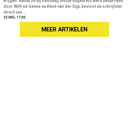
krijgen. Nadat ze bij Vandaag Inside uitgebreid werd besproken
door Wilfred Genee en René van der Gijp, besloot de schrijfster
direct van...
22 MEI, 17:00
MEER ARTIKELEN