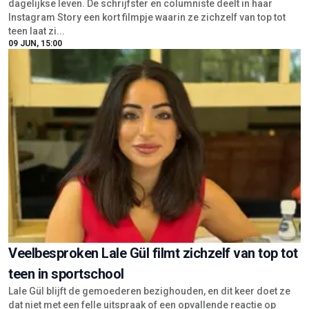
dagelijkse leven. De schrijfster en columniste deelt in haar
Instagram Story een kort filmpje waarin ze zichzelf van top tot
teen laat zi...
09 JUN, 15:00
Veelbesproken Lale Gül filmt zichzelf van top tot
teen in sportschool
Lale Gül blijft de gemoederen bezighouden, en dit keer doet ze
dat niet met een felle uitspraak of een opvallende reactie op