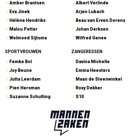
Amber Brantsen
Albert Verlinde
Eva Jinek
Arjen Lubach
Hélène Hendriks
Beau van Erven Dorens
Malou Petter
Johan Derksen
Welmoed Sijtsma
Wilfred Genee
SPORTVROUWEN
ZANGERESSEN
Femke Bol
Davina Michelle
Joy Beune
Emma Heesters
Jutta Leerdam
Maan de Steenwinkel
Pien Hersman
Roxy Dekker
Suzanne Schulting
S10