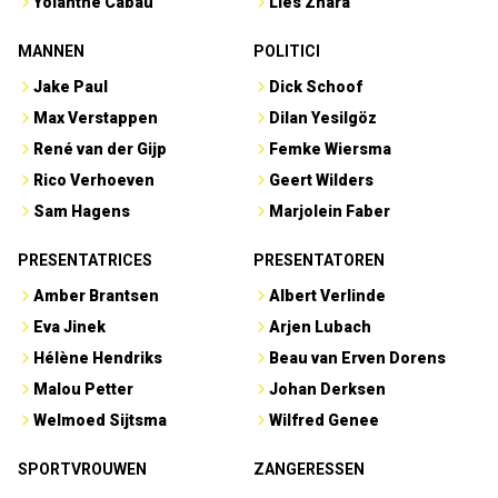
Yolanthe Cabau
Lies Zhara
MANNEN
POLITICI
Jake Paul
Dick Schoof
Max Verstappen
Dilan Yesilgöz
René van der Gijp
Femke Wiersma
Rico Verhoeven
Geert Wilders
Sam Hagens
Marjolein Faber
PRESENTATRICES
PRESENTATOREN
Amber Brantsen
Albert Verlinde
Eva Jinek
Arjen Lubach
Hélène Hendriks
Beau van Erven Dorens
Malou Petter
Johan Derksen
Welmoed Sijtsma
Wilfred Genee
SPORTVROUWEN
ZANGERESSEN