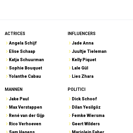
ACTRICES
INFLUENCERS
Angela Schijf
Jade Anna
Elise Schaap
Juultje Tieleman
Katja Schuurman
Kelly Piquet
Sophie Bouquet
Lale Gül
Yolanthe Cabau
Lies Zhara
MANNEN
POLITICI
Jake Paul
Dick Schoof
Max Verstappen
Dilan Yesilgöz
René van der Gijp
Femke Wiersma
Rico Verhoeven
Geert Wilders
Sam Hagens
Marjolein Faber