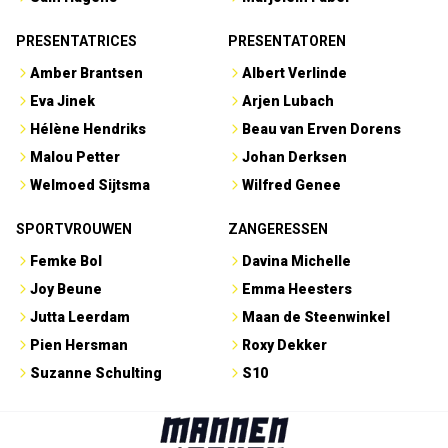
PRESENTATRICES
PRESENTATOREN
Amber Brantsen
Albert Verlinde
Eva Jinek
Arjen Lubach
Hélène Hendriks
Beau van Erven Dorens
Malou Petter
Johan Derksen
Welmoed Sijtsma
Wilfred Genee
SPORTVROUWEN
ZANGERESSEN
Femke Bol
Davina Michelle
Joy Beune
Emma Heesters
Jutta Leerdam
Maan de Steenwinkel
Pien Hersman
Roxy Dekker
Suzanne Schulting
S10