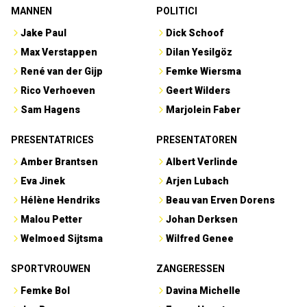
MANNEN
POLITICI
Jake Paul
Dick Schoof
Max Verstappen
Dilan Yesilgöz
René van der Gijp
Femke Wiersma
Rico Verhoeven
Geert Wilders
Sam Hagens
Marjolein Faber
PRESENTATRICES
PRESENTATOREN
Amber Brantsen
Albert Verlinde
Eva Jinek
Arjen Lubach
Hélène Hendriks
Beau van Erven Dorens
Malou Petter
Johan Derksen
Welmoed Sijtsma
Wilfred Genee
SPORTVROUWEN
ZANGERESSEN
Femke Bol
Davina Michelle