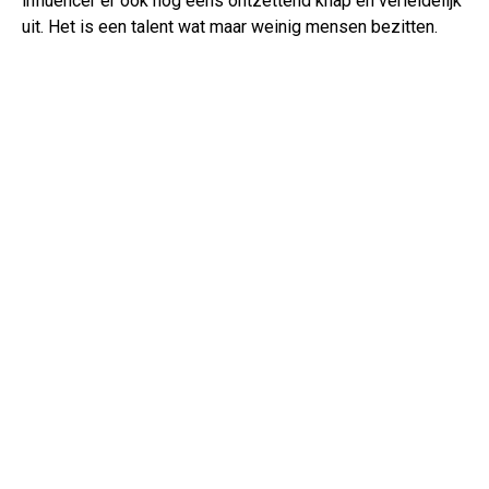
influencer er ook nog eens ontzettend knap en verleidelijk
uit. Het is een talent wat maar weinig mensen bezitten.