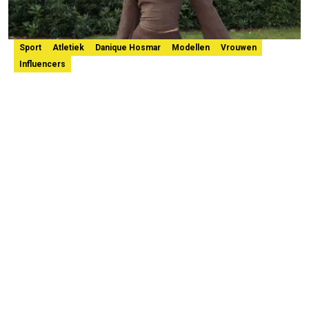
Sport
Atletiek
Danique Hosmar
Modellen
Vrouwen
Influencers