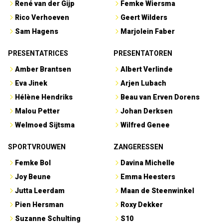
René van der Gijp
Femke Wiersma
Rico Verhoeven
Geert Wilders
Sam Hagens
Marjolein Faber
PRESENTATRICES
PRESENTATOREN
Amber Brantsen
Albert Verlinde
Eva Jinek
Arjen Lubach
Hélène Hendriks
Beau van Erven Dorens
Malou Petter
Johan Derksen
Welmoed Sijtsma
Wilfred Genee
SPORTVROUWEN
ZANGERESSEN
Femke Bol
Davina Michelle
Joy Beune
Emma Heesters
Jutta Leerdam
Maan de Steenwinkel
Pien Hersman
Roxy Dekker
Suzanne Schulting
S10