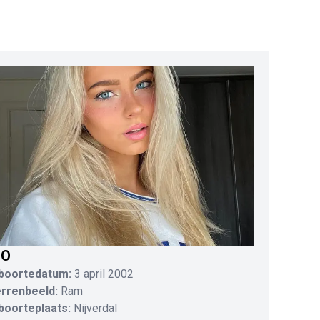
IO
boortedatum:
3 april 2002
errenbeeld:
Ram
boorteplaats:
Nijverdal