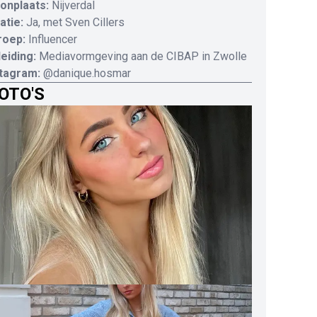
onplaats:
Nijverdal
atie:
Ja, met Sven Cillers
roep:
Influencer
eiding:
Mediavormgeving aan de CIBAP in Zwolle
stagram:
@danique.hosmar
OTO'S