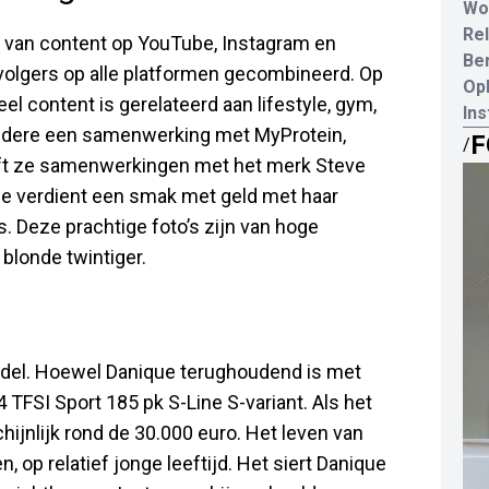
Wo
Rel
 van content op YouTube, Instagram en
Be
 volgers op alle platformen gecombineerd. Op
Opl
el content is gerelateerd aan lifestyle, gym,
In
andere een samenwerking met MyProtein,
F
/
eeft ze samenwerkingen met het merk Steve
e verdient een smak met geld met haar
s. Deze prachtige foto’s zijn van hoge
blonde twintiger.
odel. Hoewel Danique terughoudend is met
4 TFSI Sport 185 pk S-Line S-variant. Als het
chijnlijk rond de 30.000 euro. Het leven van
 op relatief jonge leeftijd. Het siert Danique