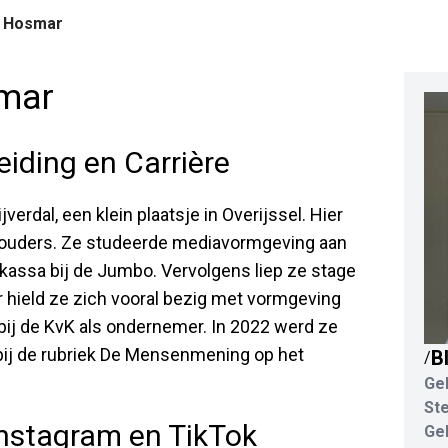
e Hosmar
smar
iding en Carrière
erdal, een klein plaatsje in Overijssel. Hier
 ouders. Ze studeerde mediavormgeving aan
kassa bij de Jumbo. Vervolgens liep ze stage
r hield ze zich vooral bezig met vormgeving
 bij de KvK als ondernemer. In 2022 werd ze
 bij de rubriek De Mensenmening op het
B
/
Ge
St
nstagram en TikTok
Ge