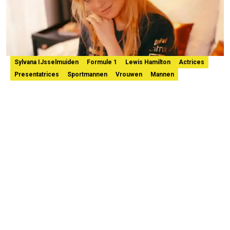
Sylvana IJsselmuiden
Formule 1
Lewis Hamilton
Actrices
Presentatrices
Sportmannen
Vrouwen
Mannen