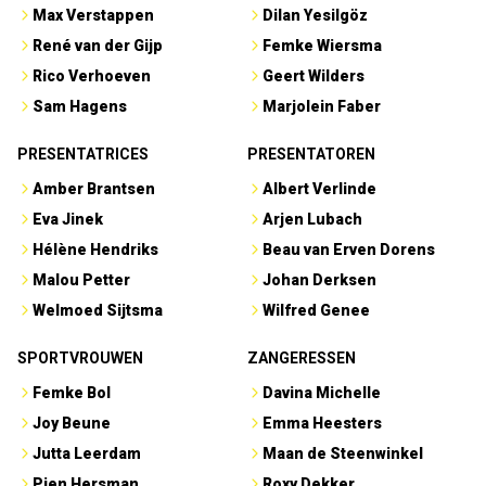
Max Verstappen
Dilan Yesilgöz
René van der Gijp
Femke Wiersma
Rico Verhoeven
Geert Wilders
Sam Hagens
Marjolein Faber
PRESENTATRICES
PRESENTATOREN
Amber Brantsen
Albert Verlinde
Eva Jinek
Arjen Lubach
Hélène Hendriks
Beau van Erven Dorens
Malou Petter
Johan Derksen
Welmoed Sijtsma
Wilfred Genee
SPORTVROUWEN
ZANGERESSEN
Femke Bol
Davina Michelle
Joy Beune
Emma Heesters
Jutta Leerdam
Maan de Steenwinkel
Pien Hersman
Roxy Dekker