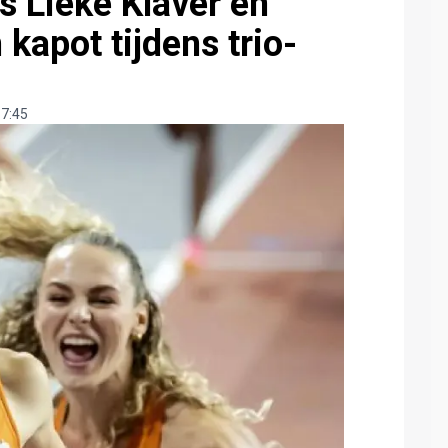
s Lieke Klaver en
kapot tijdens trio-
 7:45