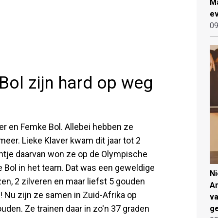
Ma
ev
09
Bol zijn hard op weg
ver en Femke Bol. Allebei hebben ze
eer. Lieke Klaver kwam dit jaar tot 2
entje daarvan won ze op de Olympische
 Bol in het team. Dat was een geweldige
N
en, 2 zilveren en maar liefst 5 gouden
An
! Nu zijn ze samen in Zuid-Afrika op
va
houden. Ze trainen daar in zo'n 37 graden
ge