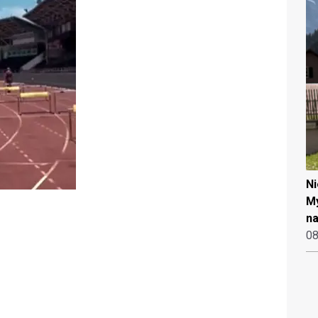
N
My
na
08