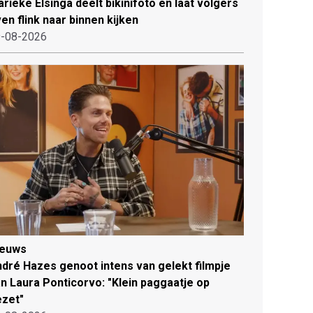
rieke Elsinga deelt bikinifoto en laat volgers
en flink naar binnen kijken
-08-2026
ieuws
dré Hazes genoot intens van gelekt filmpje
n Laura Ponticorvo: "Klein paggaatje op
zet"