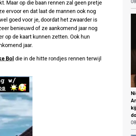
08
akt. Maar op die baan rennen zal geen pretje
 ze ervoor en dat laat de mannen ook nog
wel goed voor je, doordat het zwaarder is
 zeer benieuwd of ze aankomend jaar nog
r op de kaart kunnen zetten. Ook hun
ankomend jaar.
ke Bol
die in de hitte rondjes rennen terwijl
N
An
ki
d
08