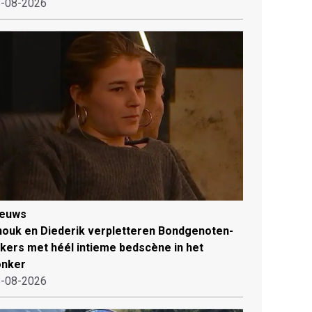
-08-2026
ieuws
ouk en Diederik verpletteren Bondgenoten-
jkers met héél intieme bedscène in het
onker
-08-2026