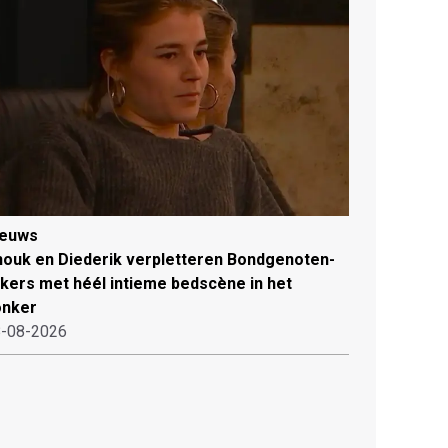
ieuws
ouk en Diederik verpletteren Bondgenoten-
jkers met héél intieme bedscène in het
onker
-08-2026