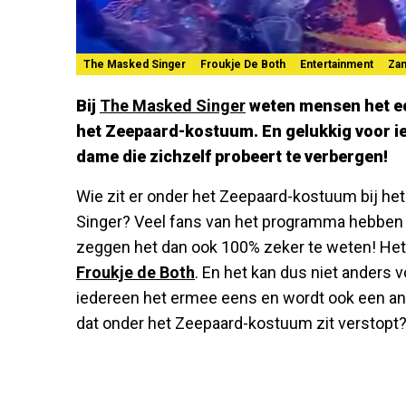
The Masked Singer
Froukje De Both
Entertainment
Za
Bij
The Masked Singer
weten mensen het echt
het Zeepaard-kostuum. En gelukkig voor i
dame die zichzelf probeert te verbergen!
Wie zit er onder het Zeepaard-kostuum bij h
Singer? Veel fans van het programma hebben
zeggen het dan ook 100% zeker te weten! Het 
Froukje de Both
. En het kan dus niet anders vo
iedereen het ermee eens en wordt ook een a
dat onder het Zeepaard-kostuum zit verstopt