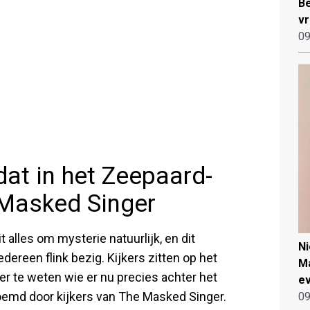
Be
vr
09
dat in het Zeepaard-
 Masked Singer
alles om mysterie natuurlijk, en dit
N
ereen flink bezig. Kijkers zitten op het
Ma
r te weten wie er nu precies achter het
ev
oemd door kijkers van The Masked Singer.
09