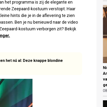
an het programma is zij de elegante en
erende Zeepaard-kostuum verstopt. Haar
ine hints die je in de aflevering te zien
 passen. Ben je nu benieuwd naar de video
t Zeepaard-kostuum verborgen zit? Bekijk
nger.
en het nú al: Deze knappe blondine
N
An
va
ge
08