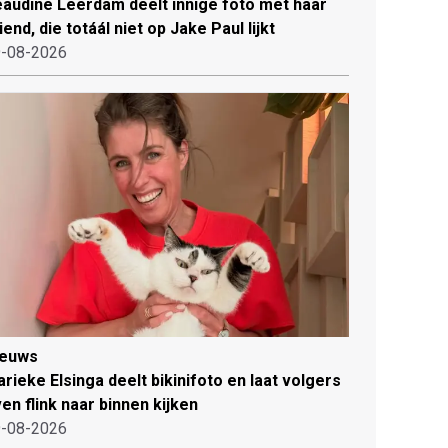
audine Leerdam deelt innige foto met haar
iend, die totáál niet op Jake Paul lijkt
-08-2026
ieuws
rieke Elsinga deelt bikinifoto en laat volgers
en flink naar binnen kijken
-08-2026