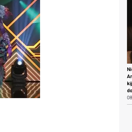
N
An
ki
d
08