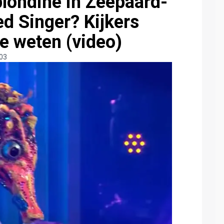
blondine in Zeepaard-
d Singer? Kijkers
te weten (video)
:03