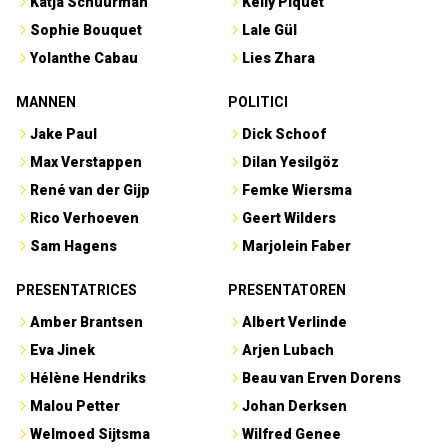
Katja Schuurman
Kelly Piquet
Sophie Bouquet
Lale Gül
Yolanthe Cabau
Lies Zhara
MANNEN
POLITICI
Jake Paul
Dick Schoof
Max Verstappen
Dilan Yesilgöz
René van der Gijp
Femke Wiersma
Rico Verhoeven
Geert Wilders
Sam Hagens
Marjolein Faber
PRESENTATRICES
PRESENTATOREN
Amber Brantsen
Albert Verlinde
Eva Jinek
Arjen Lubach
Hélène Hendriks
Beau van Erven Dorens
Malou Petter
Johan Derksen
Welmoed Sijtsma
Wilfred Genee