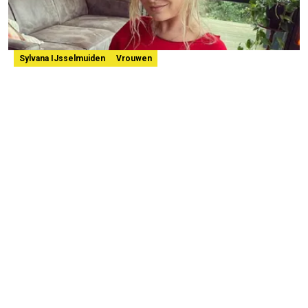
Sylvana IJsselmuiden
Vrouwen