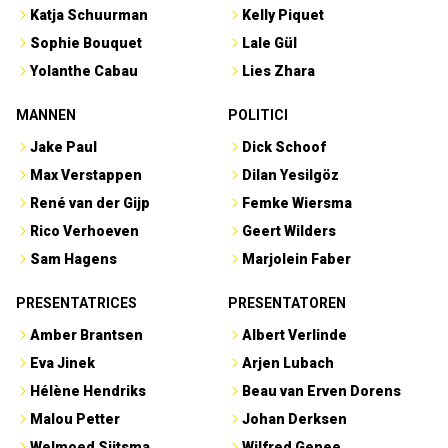
Katja Schuurman
Kelly Piquet
Sophie Bouquet
Lale Gül
Yolanthe Cabau
Lies Zhara
MANNEN
POLITICI
Jake Paul
Dick Schoof
Max Verstappen
Dilan Yesilgöz
René van der Gijp
Femke Wiersma
Rico Verhoeven
Geert Wilders
Sam Hagens
Marjolein Faber
PRESENTATRICES
PRESENTATOREN
Amber Brantsen
Albert Verlinde
Eva Jinek
Arjen Lubach
Hélène Hendriks
Beau van Erven Dorens
Malou Petter
Johan Derksen
Welmoed Sijtsma
Wilfred Genee