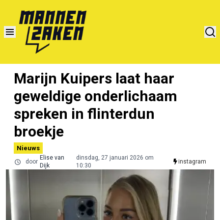
Marijn Kuipers laat haar
geweldige onderlichaam
spreken in flinterdun
broekje
Nieuws
Elise van
dinsdag, 27 januari 2026 om
door
instagram
Dijk
10:30