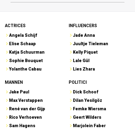
ACTRICES
INFLUENCERS
Angela Schijf
Jade Anna
Elise Schaap
Juultje Tieleman
Katja Schuurman
Kelly Piquet
Sophie Bouquet
Lale Gül
Yolanthe Cabau
Lies Zhara
MANNEN
POLITICI
Jake Paul
Dick Schoof
Max Verstappen
Dilan Yesilgöz
René van der Gijp
Femke Wiersma
Rico Verhoeven
Geert Wilders
Sam Hagens
Marjolein Faber