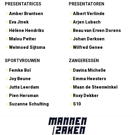
PRESENTATRICES
PRESENTATOREN
Amber Brantsen
Albert Verlinde
Eva Jinek
Arjen Lubach
Hélène Hendriks
Beau van Erven Dorens
Malou Petter
Johan Derksen
Welmoed Sijtsma
Wilfred Genee
SPORTVROUWEN
ZANGERESSEN
Femke Bol
Davina Michelle
Joy Beune
Emma Heesters
Jutta Leerdam
Maan de Steenwinkel
Pien Hersman
Roxy Dekker
Suzanne Schulting
S10