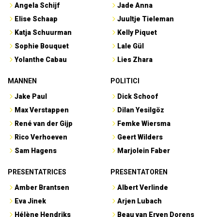
Angela Schijf
Jade Anna
Elise Schaap
Juultje Tieleman
Katja Schuurman
Kelly Piquet
Sophie Bouquet
Lale Gül
Yolanthe Cabau
Lies Zhara
MANNEN
POLITICI
Jake Paul
Dick Schoof
Max Verstappen
Dilan Yesilgöz
René van der Gijp
Femke Wiersma
Rico Verhoeven
Geert Wilders
Sam Hagens
Marjolein Faber
PRESENTATRICES
PRESENTATOREN
Amber Brantsen
Albert Verlinde
Eva Jinek
Arjen Lubach
Hélène Hendriks
Beau van Erven Dorens