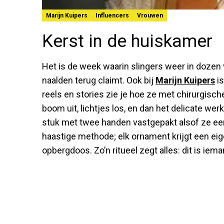
Marijn Kuipers
Influencers
Vrouwen
Kerst in de huiskamer
Het is de week waarin slingers weer in doze
naalden terug claimt. Ook bij
Marijn Kuipers
is
reels en stories zie je hoe ze met chirurgisch
boom uit, lichtjes los, en dan het delicate werk
stuk met twee handen vastgepakt alsof ze een p
haastige methode; elk ornament krijgt een eige
opbergdoos. Zo’n ritueel zegt alles: dit is ie