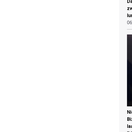
Da
zw
lu
06
N
Bi
la