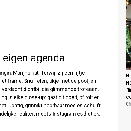
 eigen agenda
in: Marijns kat. Terwijl zij een rijtje
N
het frame. Snuffelen, tikje met de poot, en
Hé
s verdacht dichtbij die glimmende trofeeën.
fl
g in elke close-up: gaat dit goed, of rolt er
ee
06
et luchtig, grinnikt hoorbaar mee en schuift
udelijke realiteit meets Instagram esthetiek.