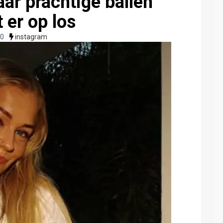
aar prachtige ballen
t er op los
00
instagram