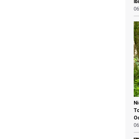
Ib
06
N
To
Oo
06