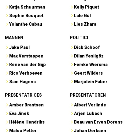
Katja Schuurman
Kelly Piquet
Sophie Bouquet
Lale Gül
Yolanthe Cabau
Lies Zhara
MANNEN
POLITICI
Jake Paul
Dick Schoof
Max Verstappen
Dilan Yesilgöz
René van der Gijp
Femke Wiersma
Rico Verhoeven
Geert Wilders
Sam Hagens
Marjolein Faber
PRESENTATRICES
PRESENTATOREN
Amber Brantsen
Albert Verlinde
Eva Jinek
Arjen Lubach
Hélène Hendriks
Beau van Erven Dorens
Malou Petter
Johan Derksen