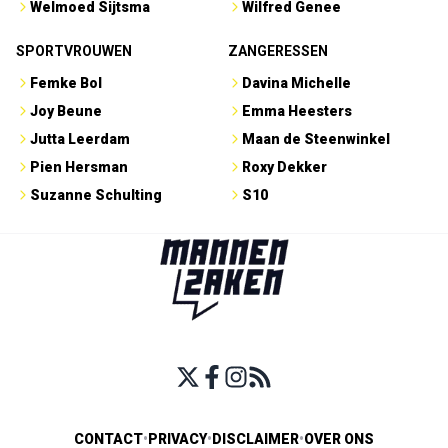
Welmoed Sijtsma
Wilfred Genee
SPORTVROUWEN
ZANGERESSEN
Femke Bol
Davina Michelle
Joy Beune
Emma Heesters
Jutta Leerdam
Maan de Steenwinkel
Pien Hersman
Roxy Dekker
Suzanne Schulting
S10
CONTACT
•
PRIVACY
•
DISCLAIMER
•
OVER ONS