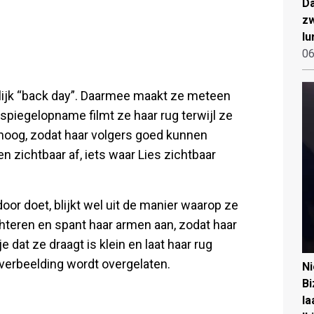
Da
zw
lu
06
elijk “back day”. Daarmee maakt ze meteen
spiegelopname filmt ze haar rug terwijl ze
hoog, zodat haar volgers goed kunnen
 zichtbaar af, iets waar Lies zichtbaar
or doet, blijkt wel uit de manier waarop ze
chteren en spant haar armen aan, zodat haar
 dat ze draagt is klein en laat haar rug
e verbeelding wordt overgelaten.
N
Bi
la