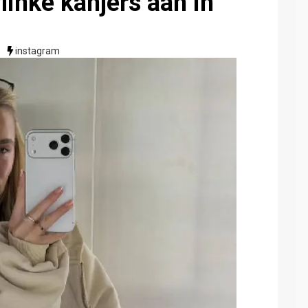
linke kanjers aan in
instagram