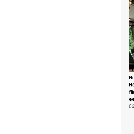
N
Hé
fl
ee
06