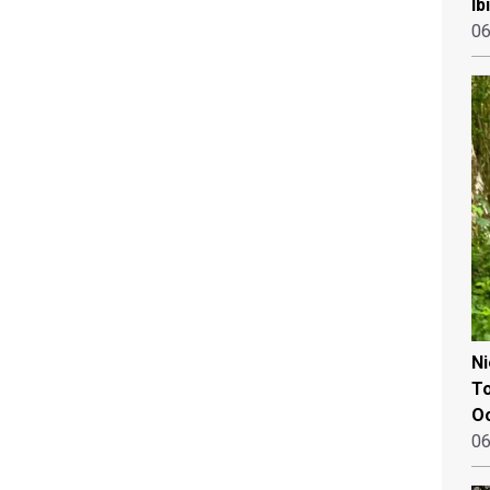
Ib
06
N
To
Oo
06