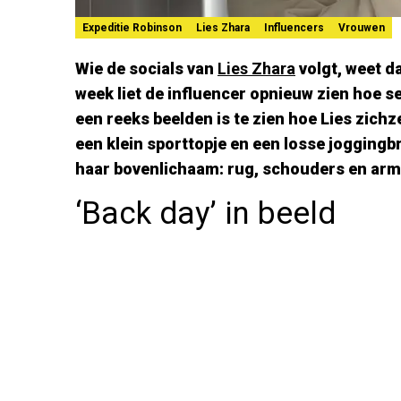
Expeditie Robinson
Lies Zhara
Influencers
Vrouwen
Wie de socials van
Lies Zhara
volgt, weet d
week liet de influencer opnieuw zien hoe se
een reeks beelden is te zien hoe Lies zichze
een klein sporttopje en een losse joggingbro
haar bovenlichaam: rug, schouders en arme
‘Back day’ in beeld