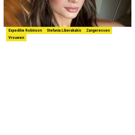
Expeditie Robinson
Stefania Liberakakis
Zangeressen
Vrouwen