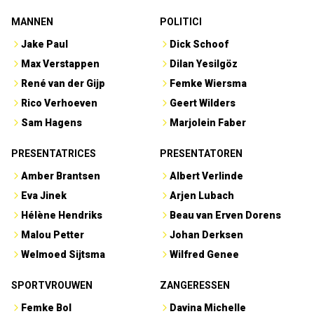
MANNEN
POLITICI
Jake Paul
Dick Schoof
Max Verstappen
Dilan Yesilgöz
René van der Gijp
Femke Wiersma
Rico Verhoeven
Geert Wilders
Sam Hagens
Marjolein Faber
PRESENTATRICES
PRESENTATOREN
Amber Brantsen
Albert Verlinde
Eva Jinek
Arjen Lubach
Hélène Hendriks
Beau van Erven Dorens
Malou Petter
Johan Derksen
Welmoed Sijtsma
Wilfred Genee
SPORTVROUWEN
ZANGERESSEN
Femke Bol
Davina Michelle