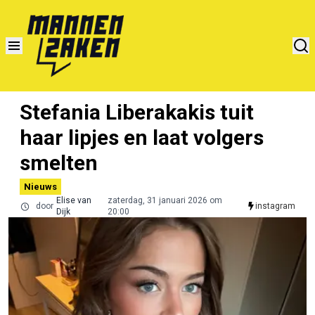
Stefania Liberakakis tuit
haar lipjes en laat volgers
smelten
Nieuws
Elise van
zaterdag, 31 januari 2026 om
door
instagram
Dijk
20:00