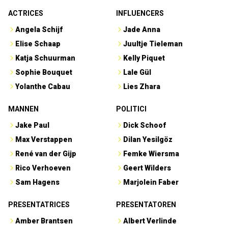
ACTRICES
INFLUENCERS
Angela Schijf
Jade Anna
Elise Schaap
Juultje Tieleman
Katja Schuurman
Kelly Piquet
Sophie Bouquet
Lale Gül
Yolanthe Cabau
Lies Zhara
MANNEN
POLITICI
Jake Paul
Dick Schoof
Max Verstappen
Dilan Yesilgöz
René van der Gijp
Femke Wiersma
Rico Verhoeven
Geert Wilders
Sam Hagens
Marjolein Faber
PRESENTATRICES
PRESENTATOREN
Amber Brantsen
Albert Verlinde