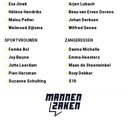
Eva Jinek
Arjen Lubach
Hélène Hendriks
Beau van Erven Dorens
Malou Petter
Johan Derksen
Welmoed Sijtsma
Wilfred Genee
SPORTVROUWEN
ZANGERESSEN
Femke Bol
Davina Michelle
Joy Beune
Emma Heesters
Jutta Leerdam
Maan de Steenwinkel
Pien Hersman
Roxy Dekker
Suzanne Schulting
S10