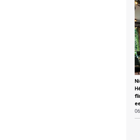
N
Hé
fl
ee
06