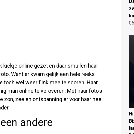
Da
zw
lu
06
k kiekje online gezet en daar smullen haar
 foto. Want er kwam gelijk een hele reeks
ue toch wel weer flink mee te scoren. Haar
ig man online te veroveren. Met haar foto's
e zon, zee en ontspanning er voor haar heel
nder.
N
 een andere
Bi
la