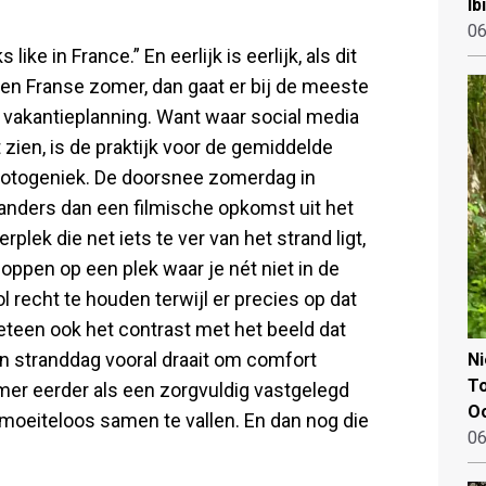
Ib
06
ike in France.” En eerlijk is eerlijk, als dit
 een Franse zomer, dan gaat er bij de meeste
 vakantieplanning. Want waar social media
zien, is de praktijk voor de gemiddelde
fotogeniek. De doorsnee zomerdag in
l anders dan een filmische opkomst uit het
lek die net iets te ver van het strand ligt,
oppen op een plek waar je nét niet in de
 recht te houden terwijl er precies op dat
teen ook het contrast met het beeld dat
n stranddag vooral draait om comfort
N
To
omer eerder als een zorgvuldig vastgelegd
Oo
moeiteloos samen te vallen. En dan nog die
06