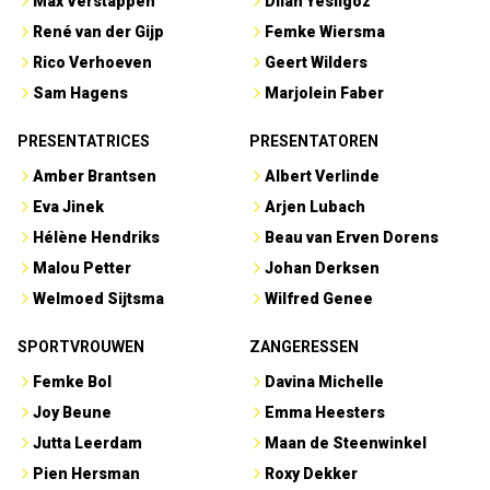
Max Verstappen
Dilan Yesilgöz
René van der Gijp
Femke Wiersma
Rico Verhoeven
Geert Wilders
Sam Hagens
Marjolein Faber
PRESENTATRICES
PRESENTATOREN
Amber Brantsen
Albert Verlinde
Eva Jinek
Arjen Lubach
Hélène Hendriks
Beau van Erven Dorens
Malou Petter
Johan Derksen
Welmoed Sijtsma
Wilfred Genee
SPORTVROUWEN
ZANGERESSEN
Femke Bol
Davina Michelle
Joy Beune
Emma Heesters
Jutta Leerdam
Maan de Steenwinkel
Pien Hersman
Roxy Dekker