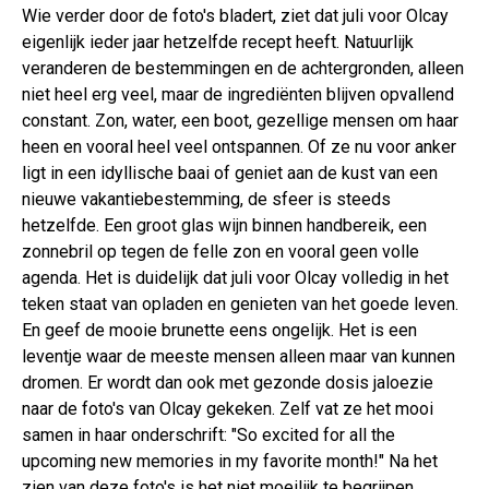
Wie verder door de foto's bladert, ziet dat juli voor Olcay
eigenlijk ieder jaar hetzelfde recept heeft. Natuurlijk
veranderen de bestemmingen en de achtergronden, alleen
niet heel erg veel, maar de ingrediënten blijven opvallend
constant. Zon, water, een boot, gezellige mensen om haar
heen en vooral heel veel ontspannen. Of ze nu voor anker
ligt in een idyllische baai of geniet aan de kust van een
nieuwe vakantiebestemming, de sfeer is steeds
hetzelfde. Een groot glas wijn binnen handbereik, een
zonnebril op tegen de felle zon en vooral geen volle
agenda. Het is duidelijk dat juli voor Olcay volledig in het
teken staat van opladen en genieten van het goede leven.
En geef de mooie brunette eens ongelijk. Het is een
leventje waar de meeste mensen alleen maar van kunnen
dromen. Er wordt dan ook met gezonde dosis jaloezie
naar de foto's van Olcay gekeken. Zelf vat ze het mooi
samen in haar onderschrift: "So excited for all the
upcoming new memories in my favorite month!" Na het
zien van deze foto's is het niet moeilijk te begrijpen