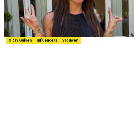
Olcay Gulsen
Influencers
Vrouwen