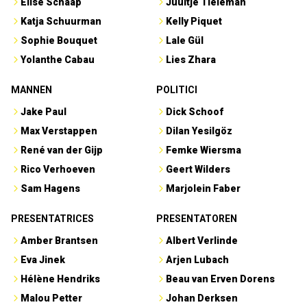
Elise Schaap
Juultje Tieleman
Katja Schuurman
Kelly Piquet
Sophie Bouquet
Lale Gül
Yolanthe Cabau
Lies Zhara
MANNEN
POLITICI
Jake Paul
Dick Schoof
Max Verstappen
Dilan Yesilgöz
René van der Gijp
Femke Wiersma
Rico Verhoeven
Geert Wilders
Sam Hagens
Marjolein Faber
PRESENTATRICES
PRESENTATOREN
Amber Brantsen
Albert Verlinde
Eva Jinek
Arjen Lubach
Hélène Hendriks
Beau van Erven Dorens
Malou Petter
Johan Derksen