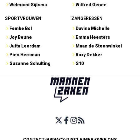
Welmoed Sijtsma
Wilfred Genee
SPORTVROUWEN
ZANGERESSEN
Femke Bol
Davina Michelle
Joy Beune
Emma Heesters
Jutta Leerdam
Maan de Steenwinkel
Pien Hersman
Roxy Dekker
Suzanne Schulting
S10
CONTACT
•
PRIVACY
•
DISCLAIMER
•
OVER ONS