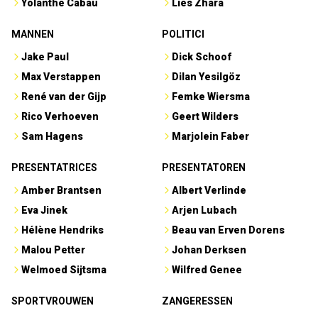
Yolanthe Cabau
Lies Zhara
MANNEN
POLITICI
Jake Paul
Dick Schoof
Max Verstappen
Dilan Yesilgöz
René van der Gijp
Femke Wiersma
Rico Verhoeven
Geert Wilders
Sam Hagens
Marjolein Faber
PRESENTATRICES
PRESENTATOREN
Amber Brantsen
Albert Verlinde
Eva Jinek
Arjen Lubach
Hélène Hendriks
Beau van Erven Dorens
Malou Petter
Johan Derksen
Welmoed Sijtsma
Wilfred Genee
SPORTVROUWEN
ZANGERESSEN