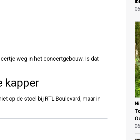
Ib
06
certje weg in het concertgebouw. Is dat
de kapper
iet op de stoel bij RTL Boulevard, maar in
N
To
Oo
06