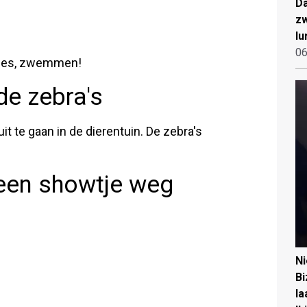
Da
zw
lu
06
ecies, zwemmen!
de zebra's
t te gaan in de dierentuin. De zebra's
 een showtje weg
N
Bi
la