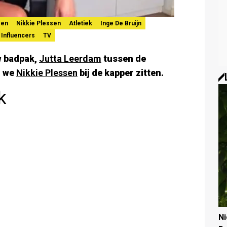
sen
Nikkie Plessen
Atletiek
Inge De Bruijn
Influencers
TV
w badpak,
Jutta Leerdam
tussen de
n we
Nikkie Plessen
bij de kapper zitten.
k
N