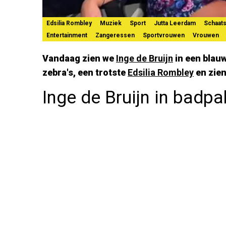
Edsilia Rombley
Muziek
Sport
Jutta Leerdam
Schaat
Entertainment
Zangeressen
Sportvrouwen
Vrouwen
Vandaag zien we
Inge de Bruijn
in een blau
zebra's, een trotste
Edsilia Rombley
en zie
Inge de Bruijn in badpa