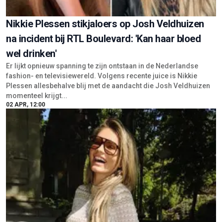
Nikkie Plessen stikjaloers op Josh Veldhuizen
na incident bij RTL Boulevard: 'Kan haar bloed
wel drinken'
Er lijkt opnieuw spanning te zijn ontstaan in de Nederlandse
fashion- en televisiewereld. Volgens recente juice is Nikkie
Plessen allesbehalve blij met de aandacht die Josh Veldhuizen
momenteel krijgt...
02 APR, 12:00