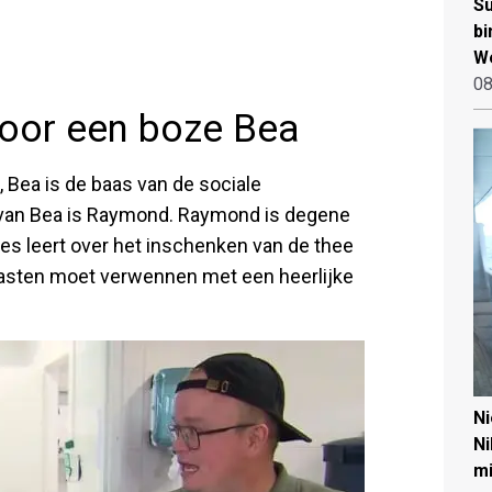
Su
bi
W
08
voor een boze Bea
, Bea is de baas van de sociale
van Bea is Raymond. Raymond is degene
les leert over het inschenken van de thee
e gasten moet verwennen met een heerlijke
N
Ni
mi