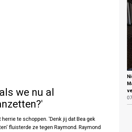
N
Ma
als we nu al
ve
07
nzetten?'
herrie te schoppen. 'Denk jij dat Bea gek
ten' fluisterde ze tegen Raymond. Raymond