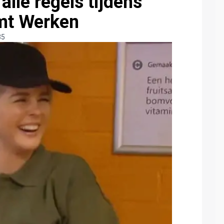
lle regels tijdens
omt Werken
35