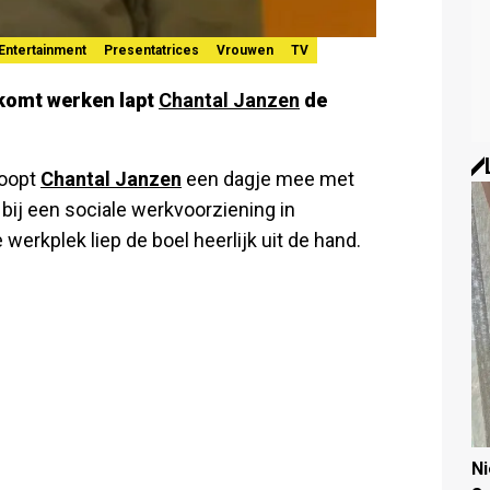
Entertainment
Presentatrices
Vrouwen
TV
 komt werken
lapt
Chantal Janzen
de
oopt
Chantal Janzen
een dagje mee met
 bij een sociale werkvoorziening in
 werkplek liep de boel heerlijk uit de hand.
N