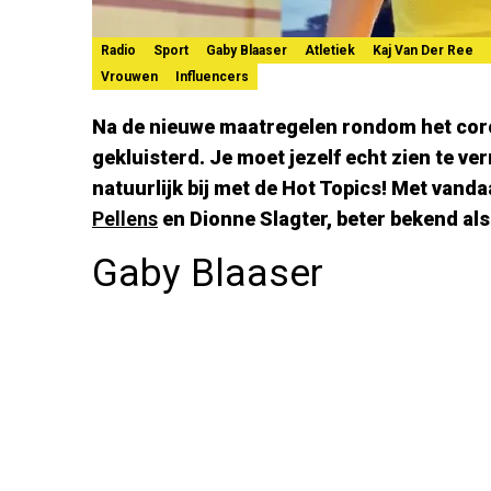
Radio
Sport
Gaby Blaaser
Atletiek
Kaj Van Der Ree
Vrouwen
Influencers
Na de nieuwe maatregelen rondom het coro
gekluisterd. Je moet jezelf echt zien te v
natuurlijk bij met de Hot Topics! Met vand
Pellens
en Dionne Slagter, beter bekend als
Gaby Blaaser