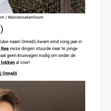
agram / Mannenzakenforum
)
tube-naam OnneDi, kwam eind vorig jaar in
r Ree
vieze dingen stuurde naar te jonge
maal geen kruiwagen nodig om onder de
 lokken
al voor!
ij OnneDi