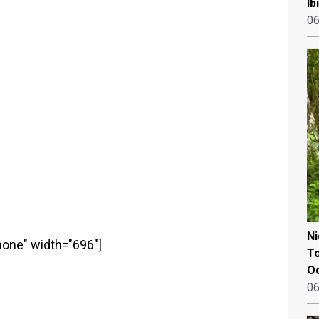
Ib
06
N
none" width="696"]
To
Oo
06