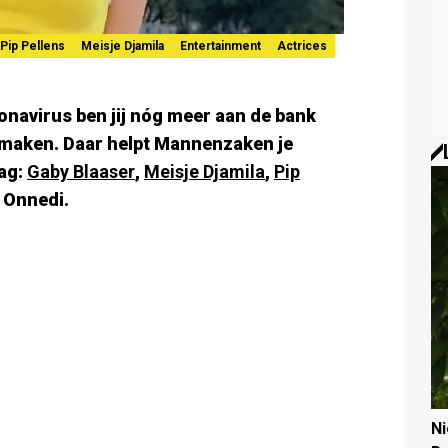
Pip Pellens
Meisje Djamila
Entertainment
Actrices
navirus ben jij nóg meer aan de bank
ermaken. Daar helpt
Mannenzaken
je
aag:
Gaby Blaaser
,
Meisje Djamila
,
Pip
 Onnedi.
N