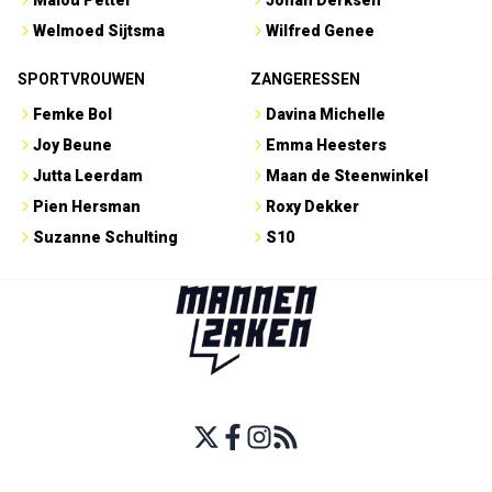
Malou Petter
Johan Derksen
Welmoed Sijtsma
Wilfred Genee
SPORTVROUWEN
ZANGERESSEN
Femke Bol
Davina Michelle
Joy Beune
Emma Heesters
Jutta Leerdam
Maan de Steenwinkel
Pien Hersman
Roxy Dekker
Suzanne Schulting
S10