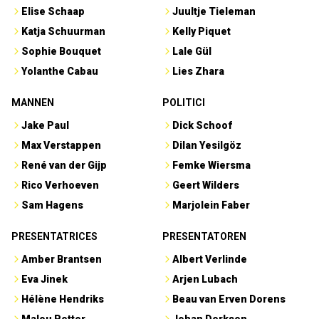
Elise Schaap
Juultje Tieleman
Katja Schuurman
Kelly Piquet
Sophie Bouquet
Lale Gül
Yolanthe Cabau
Lies Zhara
MANNEN
POLITICI
Jake Paul
Dick Schoof
Max Verstappen
Dilan Yesilgöz
René van der Gijp
Femke Wiersma
Rico Verhoeven
Geert Wilders
Sam Hagens
Marjolein Faber
PRESENTATRICES
PRESENTATOREN
Amber Brantsen
Albert Verlinde
Eva Jinek
Arjen Lubach
Hélène Hendriks
Beau van Erven Dorens