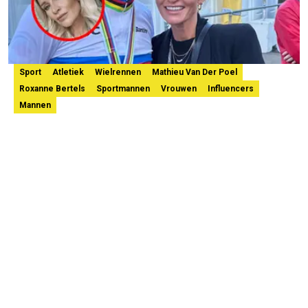
Sport
Atletiek
Wielrennen
Mathieu Van Der Poel
Roxanne Bertels
Sportmannen
Vrouwen
Influencers
Mannen