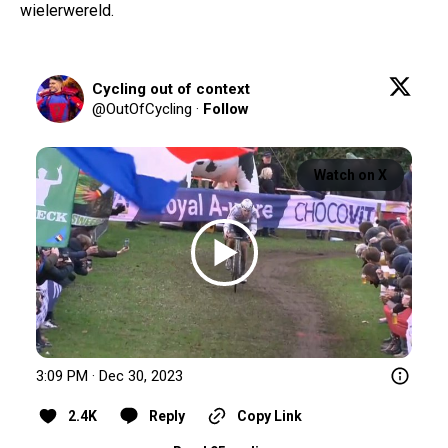
wielerwereld.
Cycling out of context
@
OutOfCycling
·
Follow
Watch on X
3:09 PM · Dec 30, 2023
2.4K
Reply
Copy Link