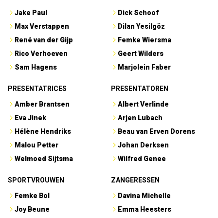
Jake Paul
Dick Schoof
Max Verstappen
Dilan Yesilgöz
René van der Gijp
Femke Wiersma
Rico Verhoeven
Geert Wilders
Sam Hagens
Marjolein Faber
PRESENTATRICES
PRESENTATOREN
Amber Brantsen
Albert Verlinde
Eva Jinek
Arjen Lubach
Hélène Hendriks
Beau van Erven Dorens
Malou Petter
Johan Derksen
Welmoed Sijtsma
Wilfred Genee
SPORTVROUWEN
ZANGERESSEN
Femke Bol
Davina Michelle
Joy Beune
Emma Heesters