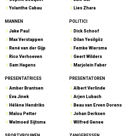
Yolanthe Cabau
Lies Zhara
MANNEN
POLITICI
Jake Paul
Dick Schoof
Max Verstappen
Dilan Yesilgöz
René van der Gijp
Femke Wiersma
Rico Verhoeven
Geert Wilders
Sam Hagens
Marjolein Faber
PRESENTATRICES
PRESENTATOREN
Amber Brantsen
Albert Verlinde
Eva Jinek
Arjen Lubach
Hélène Hendriks
Beau van Erven Dorens
Malou Petter
Johan Derksen
Welmoed Sijtsma
Wilfred Genee
SPORTVROUWEN
ZANGERESSEN