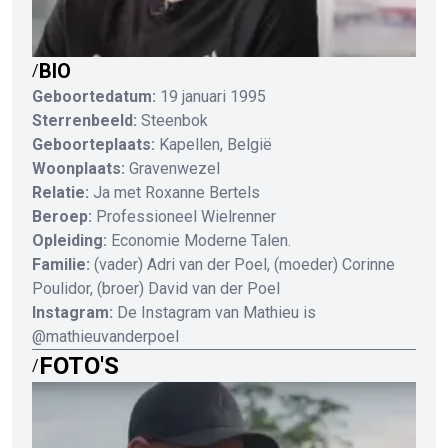
BIO
/
Geboortedatum:
19 januari 1995
Sterrenbeeld:
Steenbok
Geboorteplaats:
Kapellen, België
Woonplaats:
Gravenwezel
Relatie:
Ja met Roxanne Bertels
Beroep:
Professioneel Wielrenner
Opleiding:
Economie Moderne Talen.
Familie:
(vader) Adri van der Poel, (moeder) Corinne
Poulidor, (broer) David van der Poel
Instagram:
De Instagram van Mathieu is
@mathieuvanderpoel
FOTO'S
/