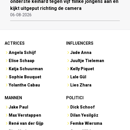
onderste keihard tegen vijf flinke jongens aan en
kijkt uitgeput richting de camera
06-08-2026
ACTRICES
INFLUENCERS
Angela Schijf
Jade Anna
Elise Schaap
Juultje Tieleman
Katja Schuurman
Kelly Piquet
Sophie Bouquet
Lale Gül
Yolanthe Cabau
Lies Zhara
MANNEN
POLITICI
Jake Paul
Dick Schoof
Max Verstappen
Dilan Yesilgöz
René van der Gijp
Femke Wiersma