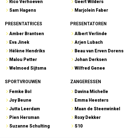
Rico Verhoeven
Geert Wilders
Sam Hagens
Marjolein Faber
PRESENTATRICES
PRESENTATOREN
Amber Brantsen
Albert Verlinde
Eva Jinek
Arjen Lubach
Hélène Hendriks
Beau van Erven Dorens
Malou Petter
Johan Derksen
Welmoed Sijtsma
Wilfred Genee
SPORTVROUWEN
ZANGERESSEN
Femke Bol
Davina Michelle
Joy Beune
Emma Heesters
Jutta Leerdam
Maan de Steenwinkel
Pien Hersman
Roxy Dekker
Suzanne Schulting
S10