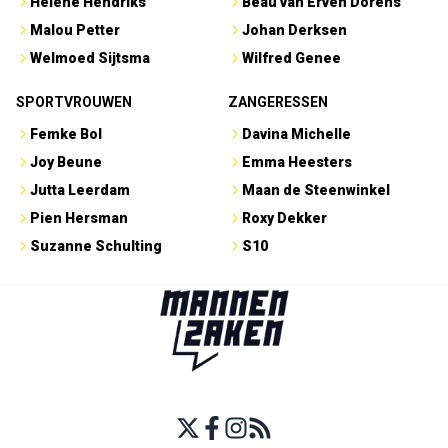
Hélène Hendriks
Beau van Erven Dorens
Malou Petter
Johan Derksen
Welmoed Sijtsma
Wilfred Genee
SPORTVROUWEN
ZANGERESSEN
Femke Bol
Davina Michelle
Joy Beune
Emma Heesters
Jutta Leerdam
Maan de Steenwinkel
Pien Hersman
Roxy Dekker
Suzanne Schulting
S10