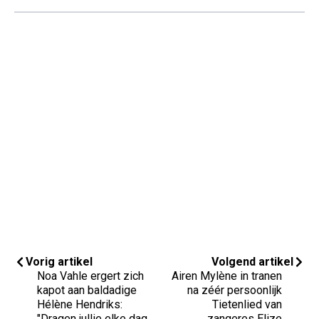
Vorig artikel
Volgend artikel
Noa Vahle ergert zich
Airen Mylène in tranen
kapot aan baldadige
na zéér persoonlijk
Hélène Hendriks:
Tietenlied van
"Dragen jullie elke dag
zangeres Elize