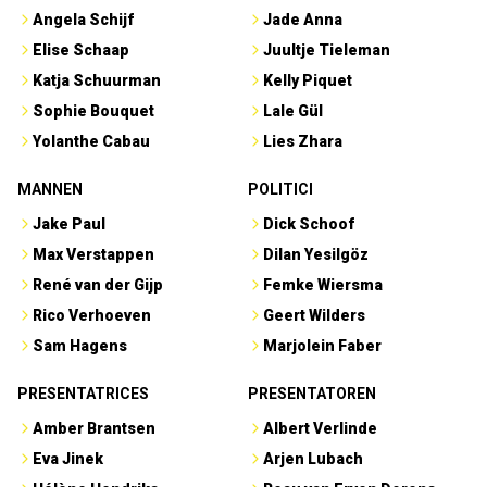
Angela Schijf
Jade Anna
Elise Schaap
Juultje Tieleman
Katja Schuurman
Kelly Piquet
Sophie Bouquet
Lale Gül
Yolanthe Cabau
Lies Zhara
MANNEN
POLITICI
Jake Paul
Dick Schoof
Max Verstappen
Dilan Yesilgöz
René van der Gijp
Femke Wiersma
Rico Verhoeven
Geert Wilders
Sam Hagens
Marjolein Faber
PRESENTATRICES
PRESENTATOREN
Amber Brantsen
Albert Verlinde
Eva Jinek
Arjen Lubach