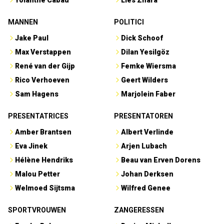
Yolanthe Cabau
Lies Zhara
MANNEN
POLITICI
Jake Paul
Dick Schoof
Max Verstappen
Dilan Yesilgöz
René van der Gijp
Femke Wiersma
Rico Verhoeven
Geert Wilders
Sam Hagens
Marjolein Faber
PRESENTATRICES
PRESENTATOREN
Amber Brantsen
Albert Verlinde
Eva Jinek
Arjen Lubach
Hélène Hendriks
Beau van Erven Dorens
Malou Petter
Johan Derksen
Welmoed Sijtsma
Wilfred Genee
SPORTVROUWEN
ZANGERESSEN