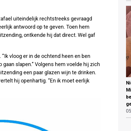
fael uiteindelijk rechtstreeks gevraagd
 eerlijk antwoord op te geven. Toen hem
tzending, ontkende hij dat direct. Wel gaf
t. “Ik vloog er in de ochtend heen en ben
p gaan slapen.” Volgens hem voelde hij zich
itzending een paar glazen wijn te drinken.
rtelt hij openhartig. “En ik moet eerlijk
N
Mi
be
ge
05