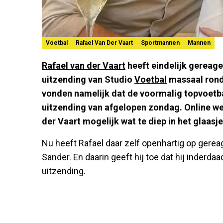
Voetbal
Rafael Van Der Vaart
Sportmannen
Mannen
Rafael van der Vaart
heeft eindelijk gereage
uitzending van Studio
Voetbal
massaal rondg
vonden namelijk dat de voormalig topvoetba
uitzending van afgelopen zondag. Online w
der Vaart mogelijk wat te diep in het glaasj
Nu heeft Rafael daar zelf openhartig op gerea
Sander. En daarin geeft hij toe dat hij inderd
uitzending.