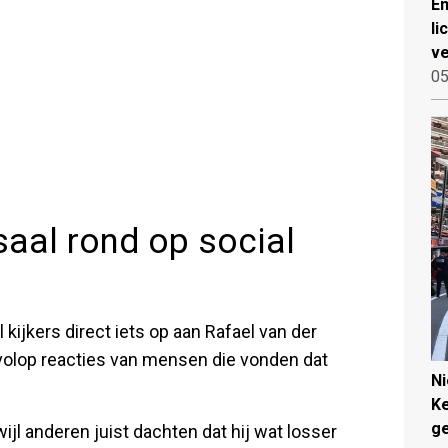
Em
li
ve
05
aal rond op social
 kijkers direct iets op aan Rafael van der
volop reacties van mensen die vonden dat
N
Ke
g
 anderen juist dachten dat hij wat losser