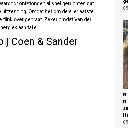
ge
Daardoor ontstonden al snel geruchten dat
05
 uitzending. Omdat het om de allerlaatste
e flink over gepraat. Zeker omdat Van der
nergiek aan tafel.
 bij Coen & Sander
N
No
al
He
05