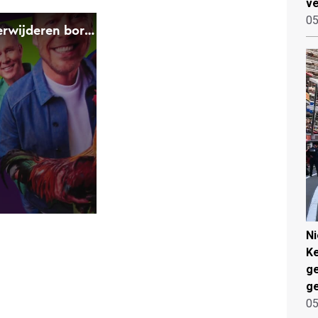
ve
05
N
Ke
g
ge
05