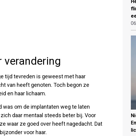
Hé
fl
ee
06
r verandering
nge tijd tevreden is geweest met haar
echt van heeft genoten. Toch begon ze
id en haar lichaam.
d was om de implantaten weg te laten
zich daar mentaal steeds beter bij. Voor
N
Em
uze waar ze goed over heeft nagedacht. Dat
li
ijzonder voor haar.