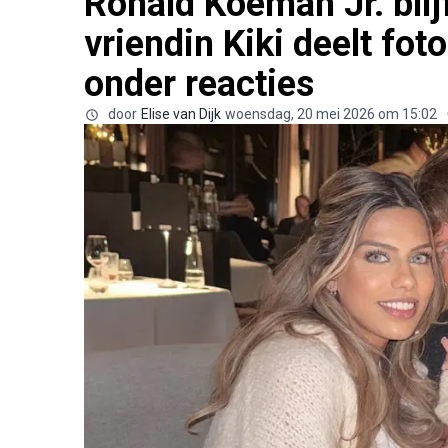
Ronald Koeman Jr. blijf
vriendin Kiki deelt fo
onder reacties
door
Elise van Dijk
woensdag, 20 mei 2026 om 15:02