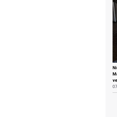
N
Ma
ve
07