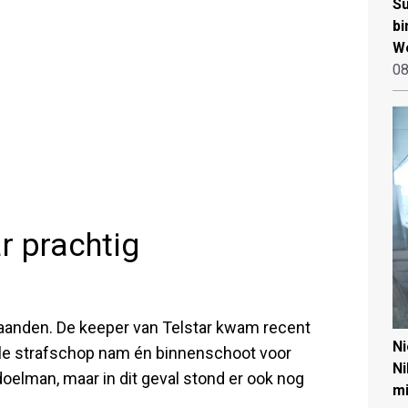
Su
bi
W
08
ar prachtig
maanden. De keeper van Telstar kwam recent
N
iale strafschop nam én binnenschoot voor
Ni
 doelman, maar in dit geval stond er ook nog
mi