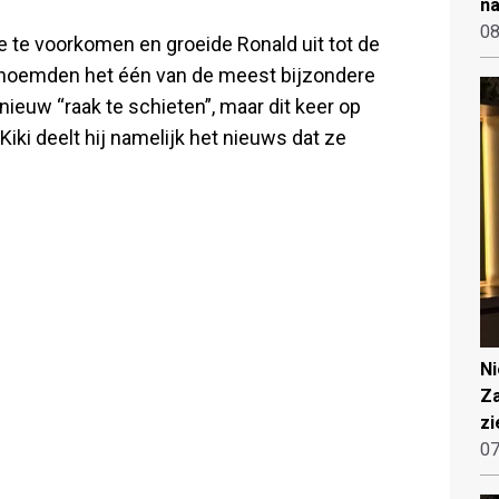
na
08
ie te voorkomen en groeide Ronald uit tot de
s noemden het één van de meest bijzondere
ieuw “raak te schieten”, maar dit keer op
iki deelt hij namelijk het nieuws dat ze
N
Za
zi
07