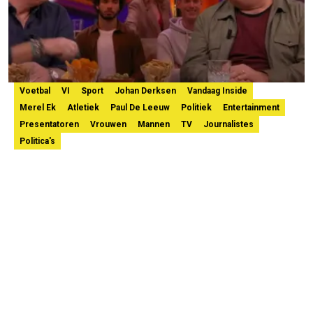
Voetbal
VI
Sport
Johan Derksen
Vandaag Inside
Merel Ek
Atletiek
Paul De Leeuw
Politiek
Entertainment
Presentatoren
Vrouwen
Mannen
TV
Journalistes
Politica's