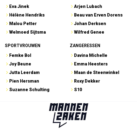
Eva Jinek
Arjen Lubach
Hélène Hendriks
Beau van Erven Dorens
Malou Petter
Johan Derksen
Welmoed Sijtsma
Wilfred Genee
SPORTVROUWEN
ZANGERESSEN
Femke Bol
Davina Michelle
Joy Beune
Emma Heesters
Jutta Leerdam
Maan de Steenwinkel
Pien Hersman
Roxy Dekker
Suzanne Schulting
S10