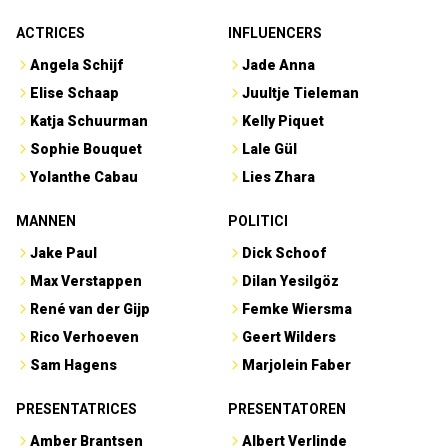
ACTRICES
INFLUENCERS
Angela Schijf
Jade Anna
Elise Schaap
Juultje Tieleman
Katja Schuurman
Kelly Piquet
Sophie Bouquet
Lale Gül
Yolanthe Cabau
Lies Zhara
MANNEN
POLITICI
Jake Paul
Dick Schoof
Max Verstappen
Dilan Yesilgöz
René van der Gijp
Femke Wiersma
Rico Verhoeven
Geert Wilders
Sam Hagens
Marjolein Faber
PRESENTATRICES
PRESENTATOREN
Amber Brantsen
Albert Verlinde