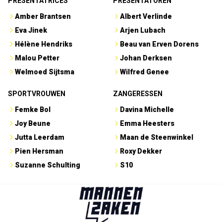
PRESENTATRICES
PRESENTATOREN
Amber Brantsen
Albert Verlinde
Eva Jinek
Arjen Lubach
Hélène Hendriks
Beau van Erven Dorens
Malou Petter
Johan Derksen
Welmoed Sijtsma
Wilfred Genee
SPORTVROUWEN
ZANGERESSEN
Femke Bol
Davina Michelle
Joy Beune
Emma Heesters
Jutta Leerdam
Maan de Steenwinkel
Pien Hersman
Roxy Dekker
Suzanne Schulting
S10